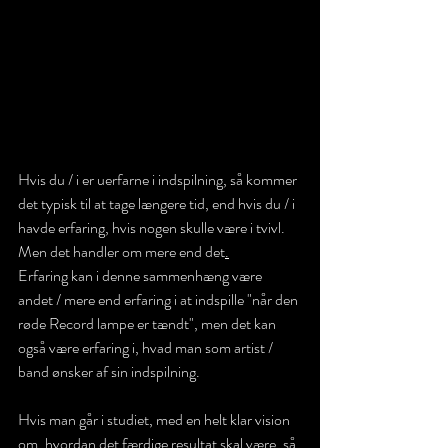
Hvis du / i er uerfarne i indspilning, så kommer 
det typisk til at tage længere tid, end hvis du / i 
havde erfaring, hvis nogen skulle være i tvivl. 
Men det handler om mere end det
.
Erfaring kan i denne sammenhæng være 
andet / mere end erfaring i at indspille "når den 
røde Record lampe er tændt", men det kan 
også være erfaring i, hvad man som artist / 
band ønsker af sin indspilning.
Hvis man går i studiet, med en helt klar vision 
om, hvordan det færdige resultat skal være, så 