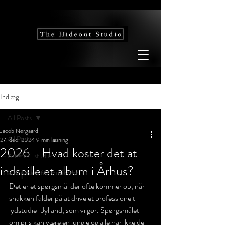
Indlæg
All Posts
Jacob Nørgaard
All Posts
27. dec. 2024
9 min læsning
2026 - Hvad koster det at
Artister i studiet
indspille et album i Århus?
Vidensbase for musikerer
Det er et spørgsmål der ofte kommer op, når 
snakken falder på at drive et professionelt 
lydstudie i Jylland, som vi gør. Spørgsmålet 
om pris kan være en jungle og alle har ikke de 