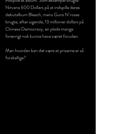
indspille et album. Som eksempel brugte 
Nirvana 600 Dollars på at indspille deres 
debutalbum Bleach, mens Guns N´roses 
brugte, efter sigende, 13 millioner dollars på 
Chinese Democracy, en plade mange 
forøvrigt nok kunne have været foruden.  
Men hvordan kan det være at priserne er så 
forskellige?