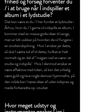
frihed og forsøg forventer du 
/ i at bruge når I indspiller et 
album i et lydstudie?
Det kan være at du / I har fundet et lydstudie i 
Århus, hvor du / I gerne vil indspille et album, I 
kommer med en masse gode ideer til sange, 
men er lidt usikker på hvordan de vil fungere i 
en studieindspilning.  Hvis I ønsker jer dette, 
så skal I sætte tid af til dette, hvilket er helt 
normalt og en del af "magien ved at være i et 
studie og indspille". Hvis I derimod ønsker at 
være effektive med tiden, så kan det virkelig 
være guld og lave nogle demoer hjemmefra, på 
den måde kan I teste ideer af uden tidspres og 
møde forberedte op i studiet.
Hvor meget udstyr og 
instrumenter ønsker I jer i 