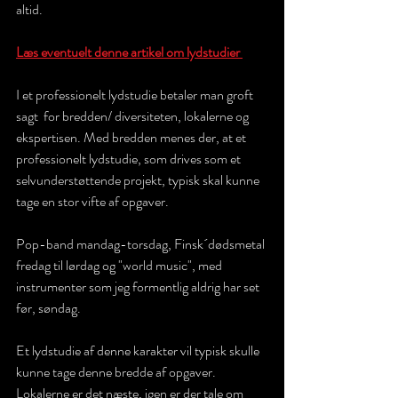
altid.
Læs eventuelt denne artikel om lydstudier 
I et professionelt lydstudie betaler man groft 
sagt  for bredden/ diversiteten, lokalerne og 
ekspertisen. Med bredden menes der, at et 
professionelt lydstudie, som drives som et 
selvunderstøttende projekt, typisk skal kunne 
tage en stor vifte af opgaver.
Pop-band mandag-torsdag, Finsk´dødsmetal 
fredag til lørdag og "world music", med 
instrumenter som jeg formentlig aldrig har set 
før, søndag. 
Et lydstudie af denne karakter vil typisk skulle 
kunne tage denne bredde af opgaver. 
Lokalerne er det næste, igen er der tale om 