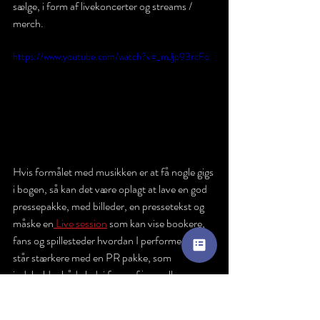
sælge, i form af livekoncerter og streams / 
merch. 
https://www.youtube.com/watch?v=_mJjp93rcFo
Hvis formålet med musikken er at få nogle gigs 
i bogen, så kan det være oplagt at lave en god 
pressepakke, med billeder, en pressetekst og 
måske en
 Live session
 som kan vise bookere, 
fans og spillesteder hvordan I performer live. I 
står stærkere med en PR pakke, som 
indeholder både lyd, i form af jeres album og 
noget visuelt i form af Pressefotos og live 
session.