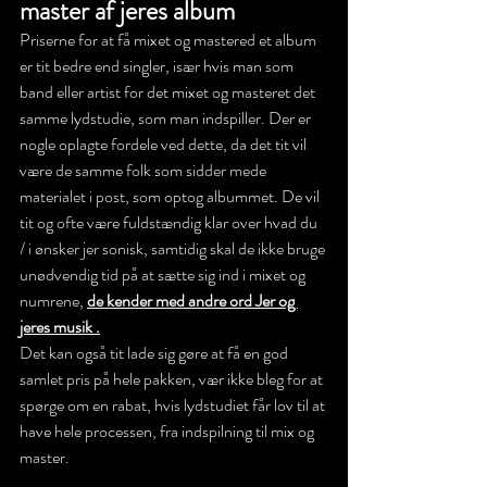
master af jeres album
Priserne for at få mixet og mastered et album 
er tit bedre end singler, især hvis man som 
band eller artist for det mixet og masteret det 
samme lydstudie, som man indspiller. Der er 
nogle oplagte fordele ved dette, da det tit vil 
være de samme folk som sidder mede 
materialet i post, som optog albummet. De vil 
tit og ofte være fuldstændig klar over hvad du 
/ i ønsker jer sonisk, samtidig skal de ikke bruge 
unødvendig tid på at sætte sig ind i mixet og 
numrene, 
de kender med andre ord Jer og 
jeres musik .
Det kan også tit lade sig gøre at få en god 
samlet pris på hele pakken, vær ikke bleg for at 
spørge om en rabat, hvis lydstudiet får lov til at 
have hele processen, fra indspilning til mix og 
master. 