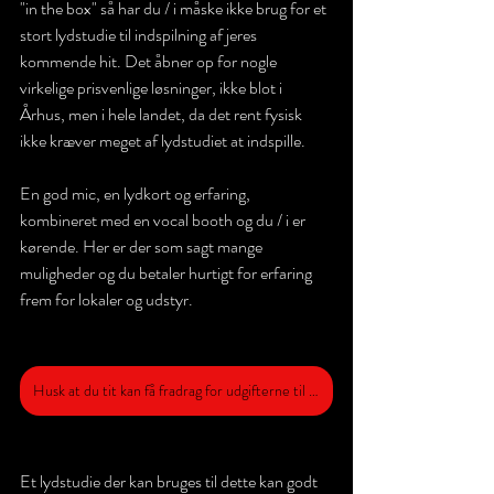
"in the box" så har du / i måske ikke brug for et 
stort lydstudie til indspilning af jeres 
kommende hit. Det åbner op for nogle 
virkelige prisvenlige løsninger, ikke blot i 
Århus, men i hele landet, da det rent fysisk 
ikke kræver meget af lydstudiet at indspille. 
En god mic, en lydkort og erfaring, 
kombineret med en vocal booth og du / i er 
kørende. Her er der som sagt mange 
muligheder og du betaler hurtigt for erfaring 
frem for lokaler og udstyr.
Husk at du tit kan få fradrag for udgifterne til at gå i studiet!
Et lydstudie der kan bruges til dette kan godt 