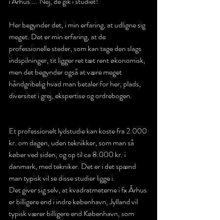
i Århus.... Nej, de gik i studiet!
Her begynder det, i min erfaring, at udligne sig 
meget. Det er min erfaring, at de 
professionelle steder, som kan tage den slags 
indspilninger, tit ligger ret tæt rent økonomisk, 
men det begynder også at være meget 
håndgribelig hvad man betaler for her, plads, 
diversitet i grej, ekspertise og ordrebogen.
Et professionelt lydstudie kan koste fra 2.000 
kr. om dagen, uden teknikker, som man så 
køber ved siden, og op til ca 8.000 kr. i 
danmark, med tekniker. Det er i det spænd 
man typisk vil se disse studier ligge i.
Det giver sig selv, at kvadratmeterne i fx Århus 
er billigere end i indre københavn, Jylland vil 
typisk værer billigere end København, som 