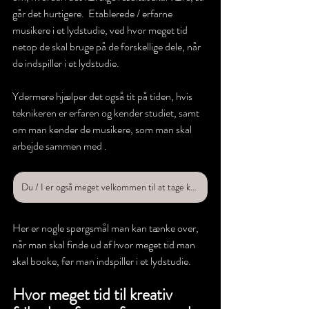
går det hurtigere.  Etablerede / erfarne 
musikere i et lydstudie, ved hvor meget tid 
netop de skal bruge på de forskellige dele, når 
de indspiller i et lydstudie. 
Ydermere hjælper det også tit på tiden, hvis 
teknikeren er erfaren og kender studiet, samt 
om man kender de musikere, som man skal 
arbejde sammen med .
Du / I er også meget velkommen til at tage kontakt til os, så kan vi sammen se på netop jeres behov.
Her er nogle spørgsmål man kan tænke over, 
når man skal finde ud af hvor meget tid man 
skal booke, før man indspiller i et lydstudie.
Hvor meget tid til kreativ 