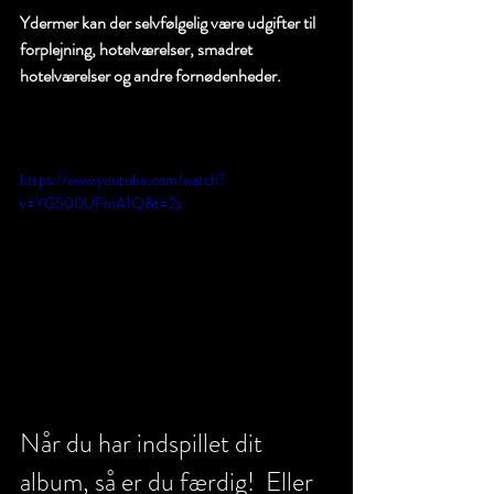
Ydermer kan der selvfølgelig være udgifter til 
forplejning, hotelværelser, smadret 
hotelværelser og andre fornødenheder. 
https://www.youtube.com/watch?
v=YG500UFmA1Q&t=2s
Når du har indspillet dit 
album, så er du færdig!  Eller 