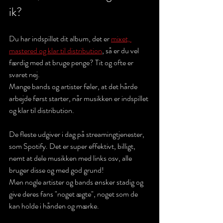
ik?
Du har indspillet dit album, det er 
mixet, 
mastered og klar til distribution
, så er du vel 
færdig med at bruge penge? Tit og ofte er 
svaret nej.
Mange bands og artister føler, at det hårde 
arbejde først starter, når musikken er indspillet 
og klar til distribution.
De fleste udgiver i dag på streamingtjenester, 
som Spotify. Det er super effektivt, billigt, 
nemt at dele musikken med links osv, alle 
bruger disse og med god grund!
Men nogle artister og bands ønsker stadig og 
give deres fans "noget ægte", noget som de 
kan holde i hånden og mærke. 