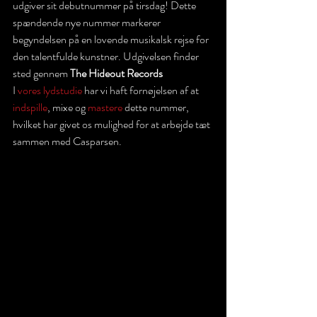
udgiver sit debutnummer på tirsdag! Dette 
spændende nye nummer markerer 
begyndelsen på en lovende musikalsk rejse for 
den talentfulde kunstner. Udgivelsen finder 
sted gennem 
The Hideout Records
I 
vores lydstudie
 har vi haft fornøjelsen af at 
indspille
, mixe og 
mastere
 dette nummer, 
hvilket har givet os mulighed for at arbejde tæt 
sammen med Casparsen.