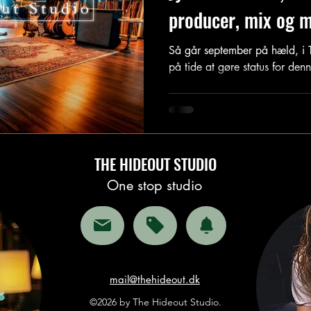
producer, mix og m
Så går september på hæld, i The Hi
på tide at gøre status for den
THE HIDEOUT STUDIO
One stop studio
mail@thehideout.dk
©2026 by The Hideout Studio.