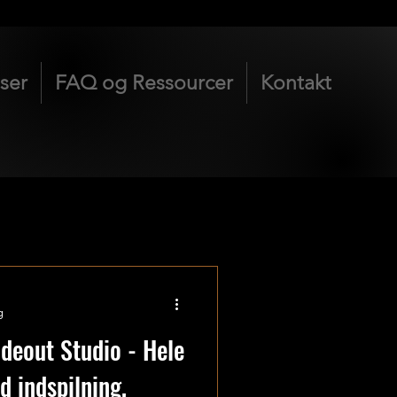
iser
FAQ og Ressourcer
Kontakt
g
ideout Studio - Hele