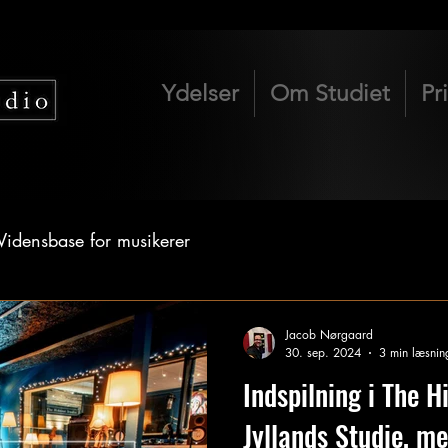
Ydelser
Om Studiet
Pr
Vidensbase for musikerer
Jacob Nørgaard
30. sep. 2024
3 min læsnin
Indspilning i The H
Jyllands Studie, med indspilning,