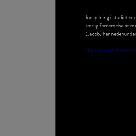
Indspilning i studiet er
særlig fornemelse at mød
(Jacob) har nedenunder h
https://www.youtube.c