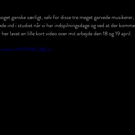
 noget ganske særligt, selv for disse tre meget garvede musikerer, 
e ind i studiet når vi har indspilningsdage og ved at der kommer 
er lavet en lille kort video over mit arbejde den 18 og 19 april.
om/watch?v=N0TNM2_MjOo