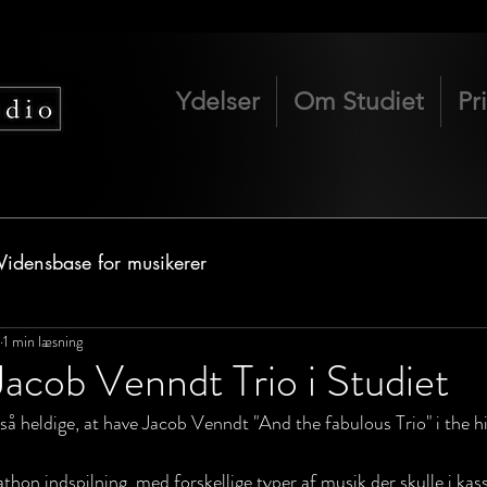
Ydelser
Om Studiet
Pr
Vidensbase for musikerer
1 min læsning
 Jacob Venndt Trio i Studiet
 så heldige, at have Jacob Venndt "And the fabulous Trio" i the hi
hon indspilning, med forskellige typer af musik der skulle i kass