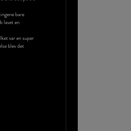
tingene bare 
b lavet en 
ilket var en super 
else blev det 