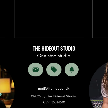
THE HIDEOUT STUDIO
One stop studio
Videopodcast: sådan kommer du
Mixin
mail@thehideout.dk
i gang, og hvad det koster
forsk
©2026 by The Hideout Studio.
CVR. 35014640