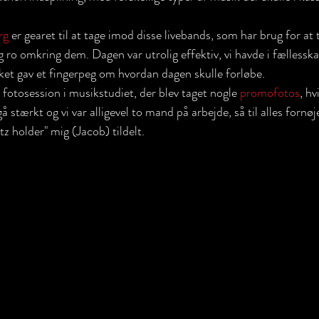
rg
 er gearet til at tage imod disse livebands, som har brug for at 
og ro omkring dem. Dagen var utrolig effektiv, vi havde i fællesska
lket gav et fingerpeg om hvordan dagen skulle forløbe. 
fotosession i musikstudiet, der blev taget nogle 
promofotos
, hv
å stærkt og vi var alligevel to mand på arbejde, så til alles fornøj
z holder" mig (Jacob) tildelt. 