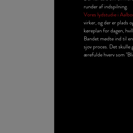
runder af indspilning.
Vores lydstudie i Aalbo
virker, og der er plads 
køreplan for dagen, hvi
Bandet mødte ind til en 
sjov proces. Det skulle g
ærefulde hverv som "Blit