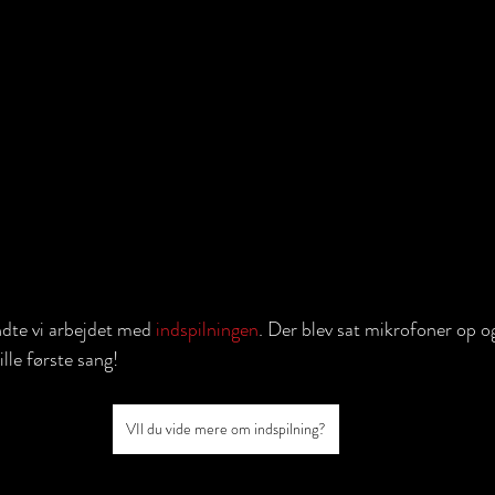
dte vi arbejdet med 
indspilningen
. Der blev sat mikrofoner op og
pille første sang! 
VIl du vide mere om indspilning?