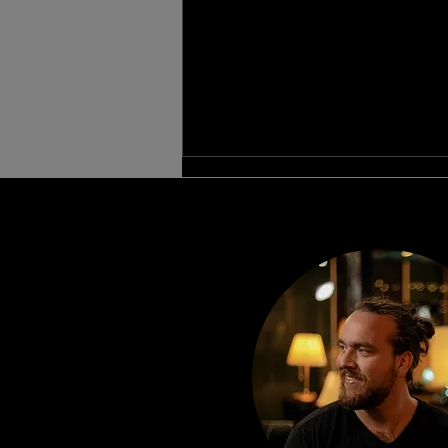
Lyt til musikken fra The Hideout
Studio – 100 numre, ét lydstudie
i Aalborg