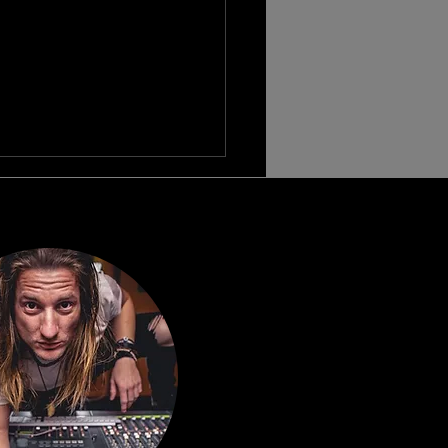
g og mastering: hvad er
ellen, og hvad koster det?