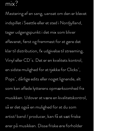
mix?
Mastering af en sang, uanset om den er blevet 
indspillet i Seattle eller et sted i Nordjylland, 
tager udgangspunkt i det mix som bliver 
afleveret, først og fremmest for at gøre det 
klar til distribution, fx udgivelse til streaming, 
Vinyl eller CD´s. Det er en kvalitets kontrol, 
en sidste mulighed for at tjekke for Clicks´, 
Pops´, dårlige edits eller noget lignende, alt 
som kan aflede lytterens opmærksomhed fra 
musikken. Udover at være en kvalitetskontrol, 
så er det også en mulighed for at du som 
artist/ band / producer, kan få et sæt friske 
ører på musikken. Disse friske øre forholder 