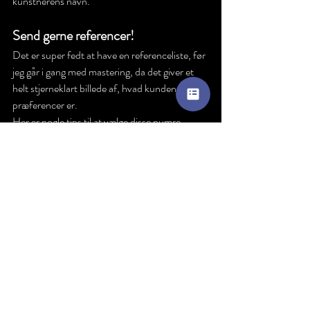
kunstnerens navn.
Send gerne referencer!
Det er super fedt at have en referenceliste, før 
jeg går i gang med mastering, da det giver et 
helt stjerneklart billede af, hvad kundens 
præferencer er.
Her er nogle tips til at vælge disse numre.
Du skal synes at det er nogle gode 
numre, også sonisk
Skyd gerne højt! Hvis jeres band 
kommer fra Nordjylland , så kan I stadig 
sagtens sende referencer til udenlandske 
artister, i mastering er det musikken der 
er i fokus.
Numrene skal have samme 
instrumentering, eller så tæt på som 
muligt. 