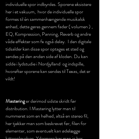
individuelle spor indbyrdes. Sporene eksistere 
her i et vakuum,  hvor de individuelle spor 
formes til én sammenhængende musikalsk 
enhed, dette gøres gennem fader ( volumen ) , 
EQ, Kompression, Panning, Reverb og andre 
våde effekter som fx også delay.  I den digitale 
tidsalder kan disse spor optages et sted og 
sendes på den anden side af kloden. Du kan 
sidde i lydstudie i Nordjylland  og indspille, 
hvorefter sporene kan sendes til Texas, det er 
vildt!
Mastering 
er derimod sidste skridt før 
distribution. I Mastering lytter man til 
nummeret som en helhed, altså en stereo fil, 
her tjekker man som beskrevet før, filen for 
elementer, som eventuelt kan ødelægge 
lytteoplevelsen. Ydermere har man jo her 