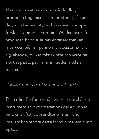
Men selvom at musikken er indspillet, 
produceret og mixet i samme studie, så kan 
der, som før nævnt, stadig være en kæmpe 
forskel nummer til nummer. Måden hvorpå 
producer, band eller mix engineer tænker 
musikken på, kan gennem processen ændre 
sig løbende, hvilket faktisk ofte kan være ret 
sjovt at gætte på, når man sidder med sit 
master-
"Hvilket nummer blev mon lavet først?"
Der er fx ofte forskel på hvor højt vokal / lead 
instrument er, hvor meget bas der er i mixet, 
bare en skiftende grundtonen numrene 
imellem kan ændre dette forhold mellem bund 
og top.