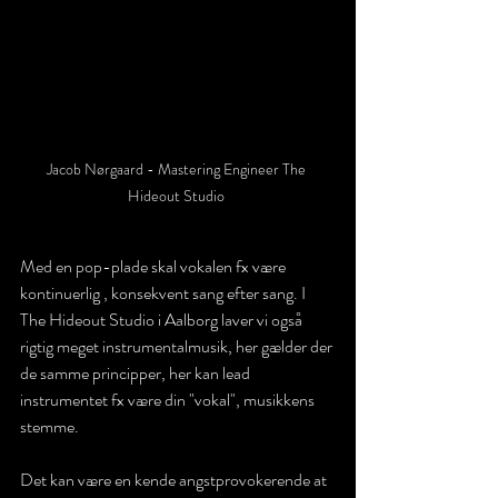
Jacob Nørgaard - Mastering Engineer The 
Hideout Studio 
Med en pop-plade skal vokalen fx være 
kontinuerlig , konsekvent sang efter sang. I 
The Hideout Studio i Aalborg laver vi også 
rigtig meget instrumentalmusik, her gælder der 
de samme principper, her kan lead 
instrumentet fx være din "vokal", musikkens 
stemme.
Det kan være en kende angstprovokerende at 