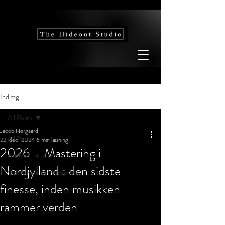
Indlæg
All Posts
Jacob Nørgaard
All Posts
22. dec. 2024
6 min læsning
2026 – Mastering i
Artister i studiet
Nordjylland : den sidste
Vidensbase for musikerer
finesse, inden musikken
rammer verden