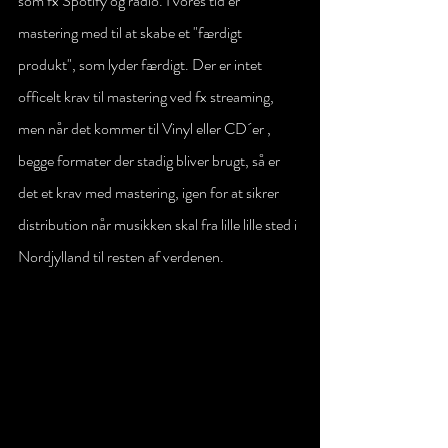
som fx Spotify og radio. I vores tid er 
mastering med til at skabe et "færdigt 
produkt", som lyder færdigt. Der er intet 
officelt krav til mastering ved fx streaming, 
men når det kommer til Vinyl eller CD´er , 
begge formater der stadig bliver brugt, så er 
det et krav med mastering, igen for at sikrer 
distribution når musikken skal fra lille lille sted i 
Nordjylland til resten af verdenen.