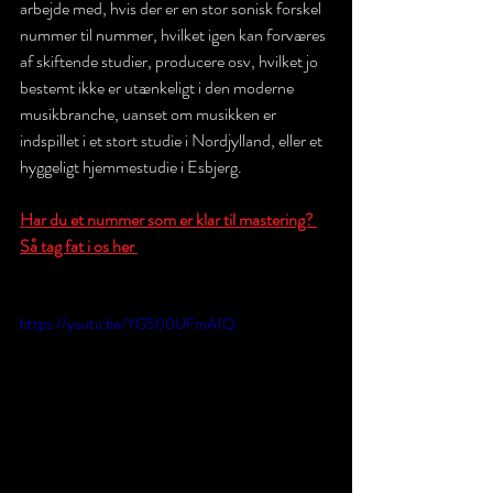
arbejde med, hvis der er en stor sonisk forskel 
nummer til nummer, hvilket igen kan forværes 
af skiftende studier, producere osv, hvilket jo 
bestemt ikke er utænkeligt i den moderne 
musikbranche, uanset om musikken er 
indspillet i et stort studie i 
Nordjylland
, eller et 
hyggeligt hjemmestudie i Esbjerg.
Har du et nummer som er klar til mastering? 
Så tag fat i os her 
https://youtu.be/YG500UFmA1Q