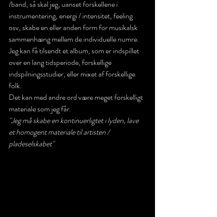
/band, så skal jeg, uanset forskellene i 
instrumentering, energi / intensitet, feeling 
osv, skabe en eller anden form for musikalsk 
sammenhæng mellem de individuelle numre. 
Jeg kan få tilsendt et album, som er indspillet 
over en lang tidsperiode, forskellige 
indspilningsstudier, eller mixet af forskellige 
folk.
Det kan med andre ord være meget forskelligt 
materiale som jeg får.
"Jeg må skabe en kontinuerligtet i lyden, lave 
et homogent materiale til artisten / 
pladeselskabet"