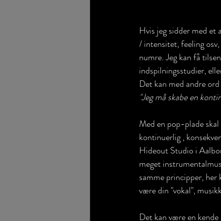
Hvis jeg sidder med et a
/ intensitet, feeling o
numre. Jeg kan få tilsen
indspilningsstudier, elle
Det kan med andre ord v
"Jeg må skabe en kontinu
Med en pop-plade skal 
kontinuerlig , konsekven
Hideout Studio i Aalborg
meget instrumentalmusi
samme principper, her k
være din "vokal", musi
Det kan være en kende 