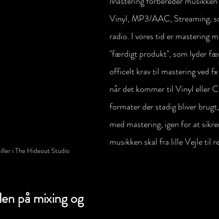
Mastering forbereder musikken ti
Vinyl, MP3/AAC, Streaming, so
radio. I vores tid er mastering me
"færdigt produkt", som lyder fær
officelt krav til mastering ved f
når det kommer til Vinyl eller C
formater der stadig bliver brugt,
med mastering, igen for at sikrer
musikken skal fra lille Vejle til 
iller i The Hideout Studio
len på mixing og 