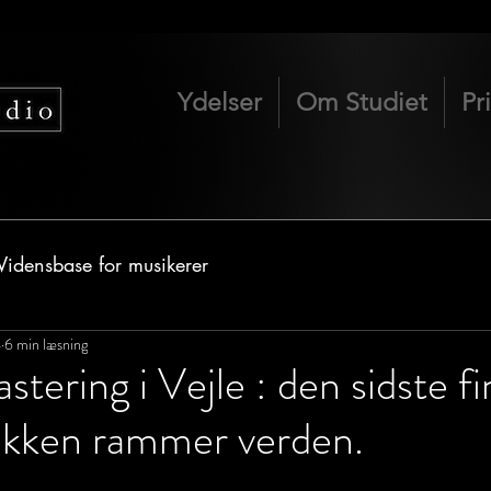
Ydelser
Om Studiet
Pr
Vidensbase for musikerer
4
6 min læsning
tering i Vejle : den sidste fi
ikken rammer verden.