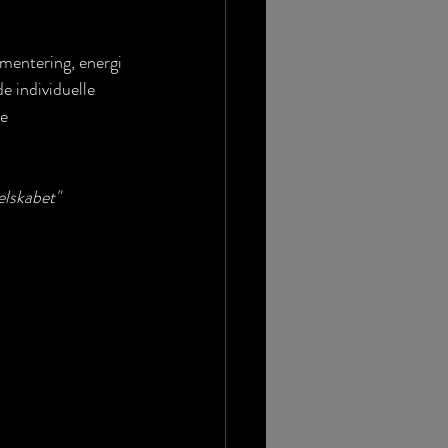
umentering, energi 
e individuelle 
e 
elskabet"