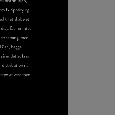
l distribution, 
m fx Spotify og 
d til at skabe et 
digt. Der er intet 
x streaming, men 
D´er , begge 
 så er det et krav 
 distribution når 
resten af verdenen.