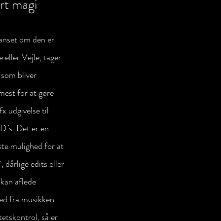
rt magi 
anset om den er 
e eller Vejle, tager 
som bliver 
mest for at gøre 
fx udgivelse til 
D´s. Det er en 
dste mulighed for at 
 dårlige edits eller 
 kan aflede 
d fra musikken. 
etskontrol, så er 