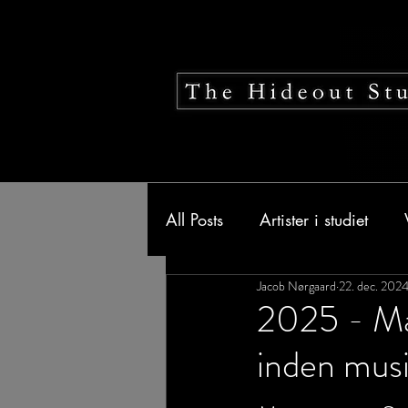
All Posts
Artister i studiet
Jacob Nørgaard
22. dec. 202
2025 - Mas
inden mus