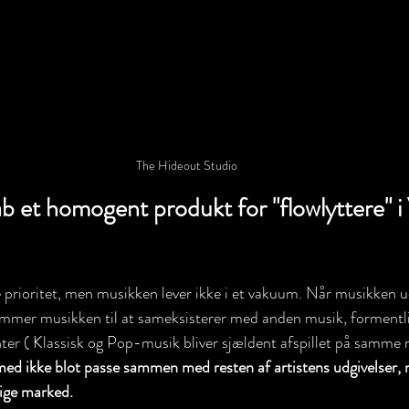
The Hideout Studio
b et homogent produkt for "flowlyttere" i 
e prioritet, men musikken lever ikke i et vakuum. Når musikken ud
kommer musikken til at sameksisterer med anden musik, formentl
r ( Klassisk og Pop-musik bliver sjældent afspillet på samme r
med ikke blot passe sammen med resten af artistens udgivelser,
ige marked.