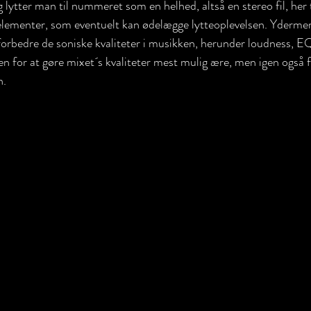
g lytter man til nummeret som en helhed, altså en stereo fil, he
r elementer, som eventuelt kan ødelægge lytteoplevelsen. Yderme
orbedre de soniske kvaliteter i musikken, herunder loudness, E
 for at gøre mixet´s kvaliteter mest mulig ære, men igen også f
. 