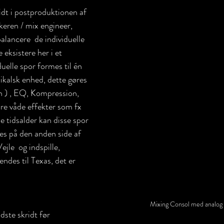
ridt i postproduktionen af 
keren / mix engineer, 
balancere  de individuelle 
eksistere her i et 
uelle spor formes til én 
lsk enhed, dette gøres 
 ) , EQ, Kompression, 
re våde effekter som fx 
le tidsalder kan disse spor 
es på den anden side af 
jle  og indspille, 
ndes til Texas, det er 
Mixing Consol med analog
dste skridt før 