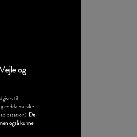
Vejle og 
gives til 
ig endda musike 
adiostation). 
De 
 men også kunne 