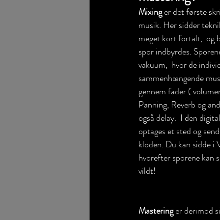
Mixing
 er det første sk
musik. Her sidder tekni
meget kort fortalt,  og 
spor indbyrdes. Sporene 
vakuum,  hvor de individ
sammenhængende musika
gennem fader ( volumen
Panning, Reverb og and
også delay.  I den digita
optages et sted og send
kloden. Du kan sidde i Ve
hvorefter sporene kan se
vildt!
Mastering 
er derimod si