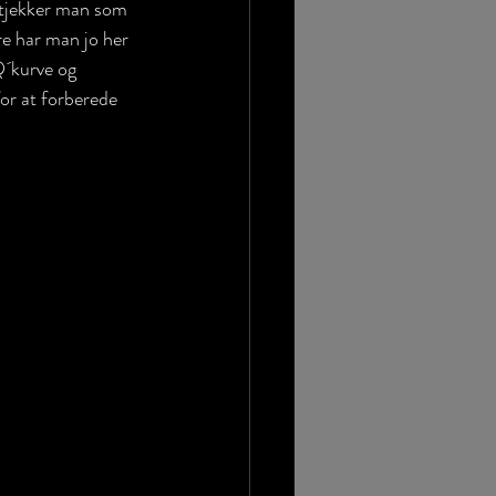
r tjekker man som 
re har man jo her 
Q´kurve og 
or at forberede 