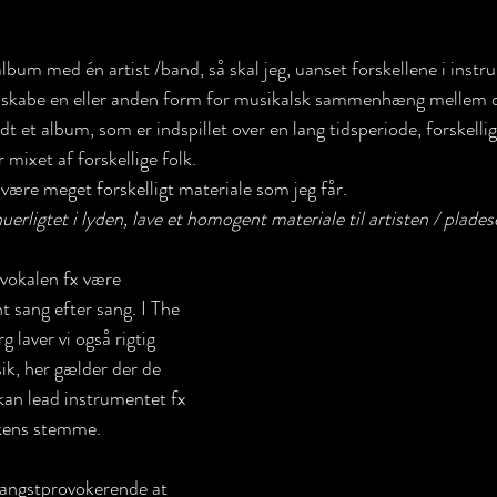
lbum med én artist /band, så skal jeg, uanset forskellene i instr
sv, skabe en eller anden form for musikalsk sammenhæng mellem d
dt et album, som er indspillet over en lang tidsperiode, forskellig
r mixet af forskellige folk.
ære meget forskelligt materiale som jeg får.
erligtet i lyden, lave et homogent materiale til artisten / plades
vokalen fx være 
t sang efter sang. I The 
 laver vi også rigtig 
k, her gælder der de 
an lead instrumentet fx 
kkens stemme.
angstprovokerende at 