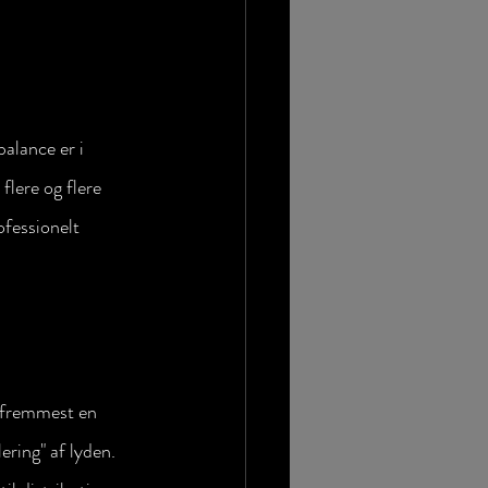
alance er i 
lere og flere 
ofessionelt 
 fremmest en 
ering" af lyden. 