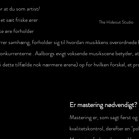
r at du som artist/ 
et sæt friske ører 
The Hideout Studio
ke øre forholder 
tørrer samhæng, forholder sig til hvordan musikkens overordnede b
Konkurrenterne . Aalborgs evigt voksende musikscene betyder, at f
i dette tilfælde nok nærmere ørene) op for hvilken forskel, et pr
Er mastering nødvendigt?
Mastering er, som sagt først og
kvalitetskontrol, derefter en "pol