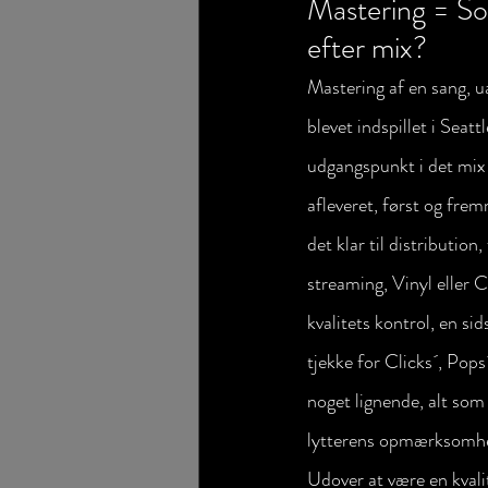
Mastering = So
efter mix?
Mastering af en sang, u
blevet indspillet i Seattl
udgangspunkt i det mix 
afleveret, først og frem
det klar til distribution, 
streaming, Vinyl eller C
kvalitets kontrol, en si
tjekke for Clicks´, Pops´,
noget lignende, alt som
lytterens opmærksomhe
Udover at være en kvalit