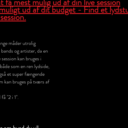
 at få mest mulig ud af din live session
uligt ud af dit budget - Find et lydstud
 session.
ange måder utrolig 
 bands og artister, da en 
e session kan bruges i 
de som en ren lydside, 
 også et super fængende 
om kan bruges på tværs af 
å "2 i 1".