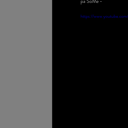
på SoMe - 
https://www.youtube.c