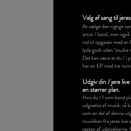
Valg af sang til jeres
At vælge den rigtige sang
artist / band, men også 
ind til opgaven med en l
lyde godt uden "studie 
Det kan være at du / i p
har en EP med tre numre 
Udgiv din / jere liv
en størrer plan. 
Hvis du / I som band pl
udgivelse af musik, så k
som en del af denne udg
musikken fra jeres liv
resten af udgivelserne, 