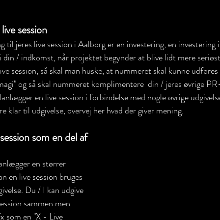
 live session
 til jeres live session i Aalborg er en investering, en investering i
i din / indkomst, når projektet begynder at blive lidt mere seriøs
ive session, så skal man huske, at nummeret skal kunne udføres g
magi" og så skal nummeret komplimentere  din / jeres øvrige PR-
lanlægger en live session i forbindelse med nogle øvrige udgivelse
klar til udgivelse, overvej her hvad der giver mening. 
e session som en del af 
anlægger en størrer 
an en live session bruges 
ivelse. Du / I kan udgive 
e session sammen men 
fx som en "X - Live 