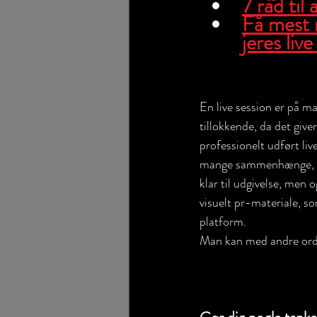
7 råd til
Få mest m
jeres live
En live session er på m
tillokkende, da det giver
professionelt udført liv
mange sammenhænge, bå
klar til udgivelse, men
visuelt pr-materiale, s
platform. 
Man kan med andre ord f