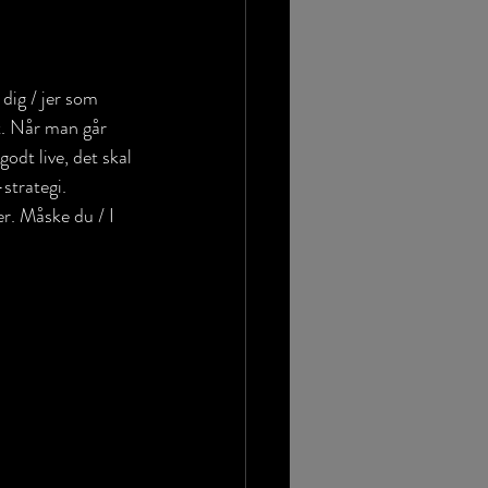
 dig / jer som 
t. Når man går 
odt live, det skal 
strategi. 
r. Måske du / I 