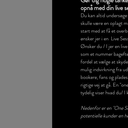
Gør dig nogle tanke
opnå med din live s
Du kan altid undersøge
skulle være en oplagt m
start med at få et overbl
ønsker jer i en  Live Ses
Ønsker du / I jer en liv
som et nummer bagefter
fordel at vælge at skyd
mulig indvirkning fra u
bookere, fans og pladese
rigtige vej at gå. En "o
tydelig viser hvad du/ I 
Nedenfor er en "One Sh
potentielle kunder en h