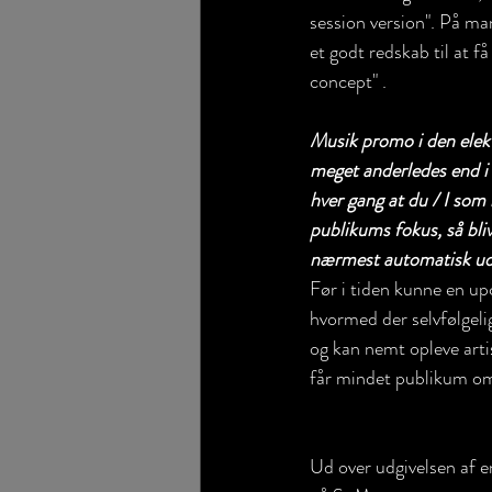
session version". På ma
et godt redskab til at få 
concept" .
Musik promo i den elekt
meget anderledes end i 
hver gang at du / I som b
publikums fokus, så bliv
nærmest automatisk uds
Før i tiden kunne en u
hvormed der selvfølgeli
og kan nemt opleve arti
får mindet publikum om
Ud over udgivelsen af en