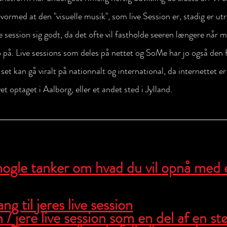
hvormed at den "visuelle musik", som live Session er, stadig er utro
 session sig godt, da det ofte vil fastholde seeren længere når m
o på. Live sessions som deles på nettet og SoMe har jo også den 
t set kan gå viralt på nationnalt og international, da internettet 
vet optaget i Aalborg, eller et andet sted i Jylland. 
nogle tanker om hvad du vil opnå med e
ng til jeres live session
 / jere live session som en del af en stø