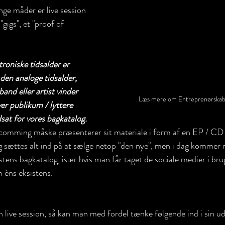
nge måder er live session 
"gigs", et "proof of 
roniske tidsalder er 
den analoge tidsalder, 
and eller artist vinder 
Læs mere om Entreprenørskab
er publikum / lyttere 
at for vores bagkatalog. 
pcomming måske præsenterer sit materiale i form af en EP / CD 
g sættes alt ind på at sælge netop "den nye", men i dag kommer 
stens bagkatalog, især hvis man får taget de sociale medier i br
 éns eksistens. 
 live session, så kan man med fordel tænke følgende ind i sin udg