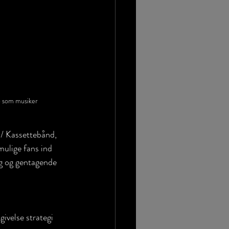
 som musiker
/ Kassettebånd, 
mulige fans ind 
ug og gentagende 
ivelse strategi 