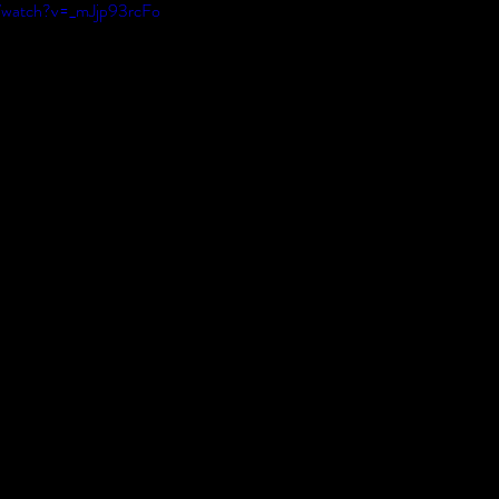
/watch?v=_mJjp93rcFo