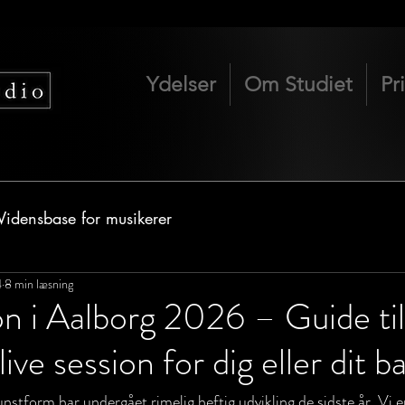
Ydelser
Om Studiet
Pr
Vidensbase for musikerer
4
8 min læsning
on i Aalborg 2026 – Guide ti
ve session for dig eller dit b
stform har undergået rimelig heftig udvikling de sidste år. Vi