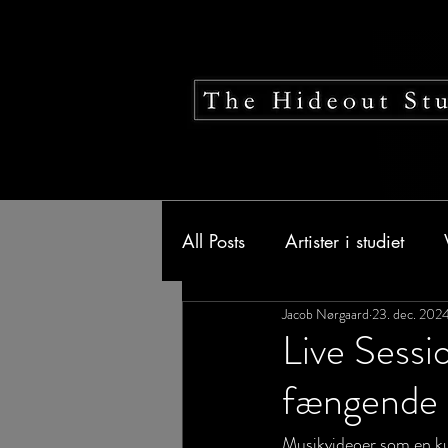
All Posts
Artister i studiet
Jacob Nørgaard
23. dec. 202
Live Sessi
fængende li
Musikvideoer som en kun