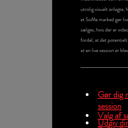
utrolig visuelt anlagte, 
et SoMe marked gør live
sælges, hvis der er vide
fordel, at det potentiel
at en live session er ble
Gør dig 
session
Valg af sa
Udgiv din