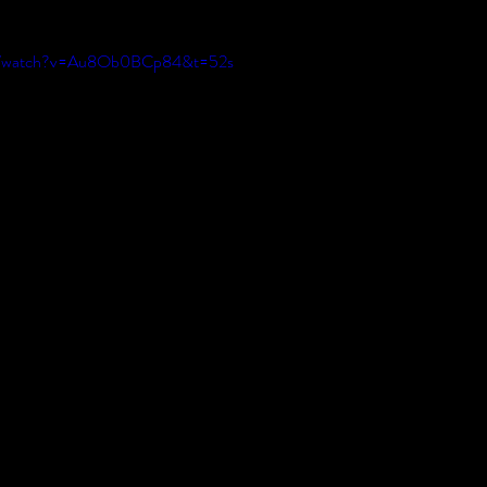
om/watch?v=Au8Ob0BCp84&t=52s