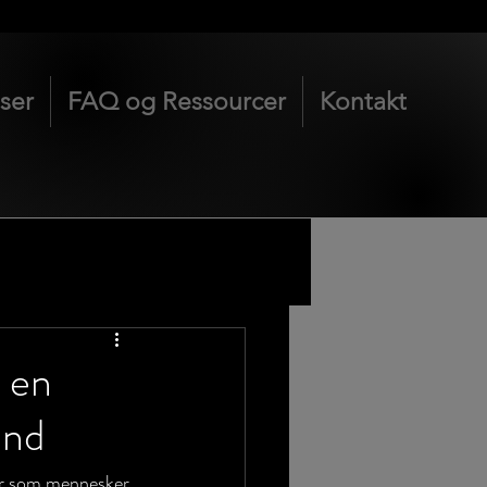
iser
FAQ og Ressourcer
Kontakt
l en
and
 er som mennesker 