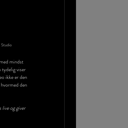
t Studio
, med mindst 
tydelig viser 
eo ikke er den 
n, hvormed den 
 live og giver 