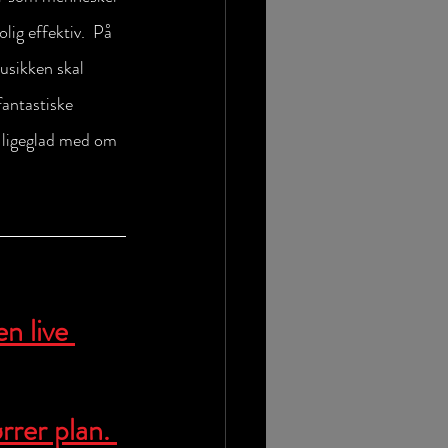
lig effektiv.  På 
usikken skal 
fantastiske 
er ligeglad med om 
n live 
rrer plan. 