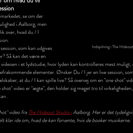
r om hvad du vil 
ession
 markedet, se om der 
ulighed i Aalborg, men 
ik over, hvad du / I 
sion. 
Indspilning i The Hideou
e session, som kan udgives 
? Så kan det være en 
e videoen i et lydstudie, hvor lyden kan kontrolleres mest muligt
defrakommende elementer. Ønsker Du / I jer en live session, som 
lskaber, at du / I kan spille live? Så overvej om en "one shot" vid
ne shot" video er "ægte", den holder sig meget tro til virkelighede
kan .
ot" video fra 
The Hideout Studio i
 Aalborg. Her er det tydeligvis
elt klar ide om, hvad de kan forvente, hvis de booker musikerne. 