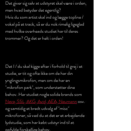
Det giver sig selv at udstyret skal være i orden, 
men hvad betyder det egentlig?
Hvis du som artist skal ind og lægge topline / 
vokal på et track, så er du nok rimelig ligeglad 
med hvilke overheads studiet har til deres 
trommer? Og det er helt i orden! 
Det I / du skal kigge efter i forhold til grej i et 
studie, er tit og ofte ikke om de har din 
ynglingsmikrofon, men om de har en 
"mikrofon park", som understøtter dine 
behov. Har studiet nogle solide brands som 
Neve, SSL, AKG, Avid, AEA, Neumann
 osv. 
og samtidig et bredt udvalg af "misc" 
mikrofoner, så ved du at det er et arbejdende 
lydstudie, som har købt udstyr ind til at 
opfylde forskellige behov. 