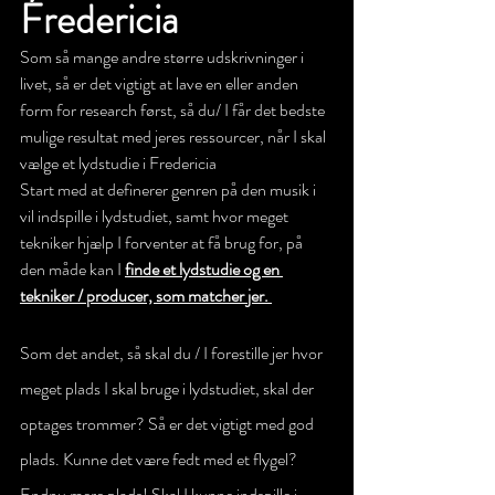
Fredericia  
Som så mange andre større udskrivninger i 
livet, så er det vigtigt at lave en eller anden 
form for research først, så du/ I får det bedste 
mulige resultat med jeres ressourcer, når I skal 
vælge et lydstudie i Fredericia
Start med at definerer genren på den musik i 
vil indspille i lydstudiet, samt hvor meget 
tekniker hjælp I forventer at få brug for, på 
den måde kan I 
finde et lydstudie og en 
tekniker / producer, som matcher jer. 
Som det andet, så skal du / I forestille jer hvor 
meget plads I skal bruge i lydstudiet, skal der 
optages trommer? Så er det vigtigt med god 
plads. Kunne det være fedt med et flygel? 
Endnu mere plads! Skal I kunne indspille i 