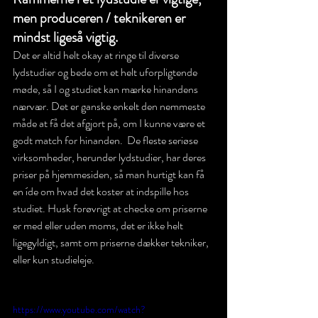
men produceren / teknikeren er 
mindst ligeså vigtig. 
Det er altid helt okay at ringe til diverse 
lydstudier og bede om et helt uforpligtende 
møde, så I og studiet kan mærke hinandens 
nærvær. Det er ganske enkelt den nemmeste 
måde at få det afgjort på, om I kunne være et 
godt match for hinanden.  De fleste seriøse 
virksomheder, herunder lydstudier, har deres 
priser på hjemmesiden, så man hurtigt kan få 
en íde om hvad det koster at indspille hos 
studiet. Husk forøvrigt at checke om priserne 
er med eller uden moms, det er ikke helt 
ligegyldigt, samt om priserne dækker tekniker, 
eller kun studieleje. 
https://www.youtube.com/watch?