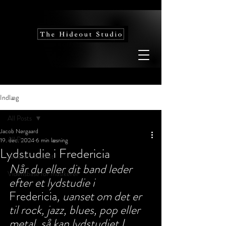
Indlæg
All Posts
Jacob Nørgaard
All Posts
19. dec. 2024
6 min læsning
Lydstudie i Fredericia
Artister i studiet
Når du eller dit band leder 
Vidensbase for musikerer
efter et lydstudie i  
Fredericia
, uanset om det er 
til rock, jazz, blues, pop eller 
metal, så kan lydstudiet I 