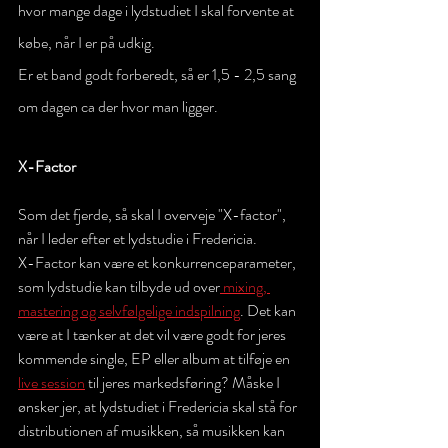
hvor mange dage i lydstudiet I skal forvente at 
købe, når I er på udkig. 
Er et band godt forberedt, så er 1,5 - 2,5 sang 
om dagen ca der hvor man ligger. 
X-Factor 
Som det fjerde, så skal I overveje "X-factor", 
når I leder efter et lydstudie i Fredericia.
X-Factor kan være et konkurrenceparameter, 
som lydstudie kan tilbyde ud over
 mixing, 
mastering og selvfølgelige indspilning
. Det kan 
være at I tænker at det vil være godt for jeres 
kommende single, EP eller album at tilføje en 
live session
 til jeres markedsføring? Måske I 
ønsker jer, at lydstudiet i Fredericia skal stå for 
distributionen af musikken, så musikken kan 