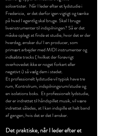
soloartister.  Når I leder efter et lydstudie i 
Fredericia,  er det derfor igen vigtigt og tænke 
på hvad I egentlig skal bruge. Skal I bruge 
liveinstrumenter til indspilningen? Så er det 
måske oplagt at finde et studie, hvor det er der 
hverdag, ønsker du/ I en producer, som 
primært arbejder med MIDI instrumenter og 
indkøbte tracks ( hvilket der forøvrigt 
overhovedet ikke er noget forkert eller 
negativt i) så vælg dem i stedet. 
Et professionelt lydstudie vil typisk have tre  
rum, Kontrolrum, indspilningsrum/studie og 
en isolations boks.  Et professionelt lydstudie, 
der er indrettet til håndspillet musik, vil være 
indrettet således, at I kan indspille et helt band 
af gangen, hvis det er det I ønsker. 
Det praktiske, når I leder efter et 