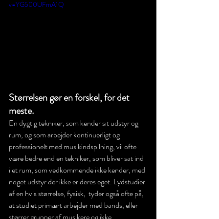
v=YG500UFmA1Q
Størrelsen gør en forskel, for det 
meste.
En dygtig tekniker, som kender sit udstyr og 
rum, og som arbejder kontinuerligt og 
professionelt med musikindspilning, vil ofte 
være bedre end en tekniker, som bliver sat ind 
i et rum, som vedkommende ikke kender, med 
noget udstyr der ikke er deres eget. Lydstudier 
af en hvis størrelse, fysisk,  tyder også ofte på, 
at studiet primært arbejder med bands, eller 
størrer grupper af musikere og ikke 