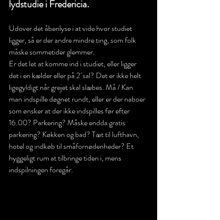
lydstudie i Fredericia. 
Udover det åbenlyse i at vide hvor studiet 
ligger, så er der andre mindre ting, som folk 
måske sommetider glemmer.
Er det let at komme ind i studiet, eller ligger 
det i en kælder eller på 2´sal? Det er ikke helt 
ligegyldigt når grejet skal slæbes. Må / Kan 
man indspille døgnet rundt, eller er der naboer 
som ønsker at der ikke indspilles før efter 
16.00? Parkering? Måske endda gratis 
parkering? Køkken og bad? Tæt til lufthavn, 
hotel og indkøb til småfornødenheder? Et 
hyggeligt rum at tilbringe tiden i, mens 
indspilningen foregår.