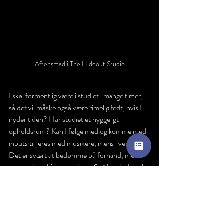
Aftensmad i The Hideout Studio
I skal formentlig være i studiet i mange timer, 
så det vil måske også være rimelig fedt, hvis I 
nyder tiden? Har studiet et hyggeligt 
opholdsrum? Kan I følge med og komme med 
inputs til jeres med musikere, mens i venter? 
Det er svært at bedømme på forhånd, men 
tjek studiets hjemmeside og SoMe ud, der vil 
helt sikkert kunne skabes et indtryk af studiets 
atmosfærer, ud fra disse. 
Gå efter din mavefornemmelse! 