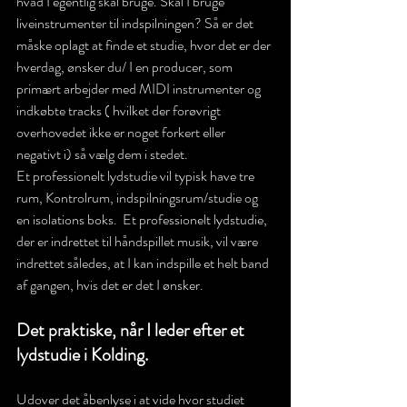
hvad I egentlig skal bruge. Skal I bruge 
liveinstrumenter til indspilningen? Så er det 
måske oplagt at finde et studie, hvor det er der 
hverdag, ønsker du/ I en producer, som 
primært arbejder med MIDI instrumenter og 
indkøbte tracks ( hvilket der forøvrigt 
overhovedet ikke er noget forkert eller 
negativt i) så vælg dem i stedet. 
Et professionelt lydstudie vil typisk have tre  
rum, Kontrolrum, indspilningsrum/studie og 
en isolations boks.  Et professionelt lydstudie, 
der er indrettet til håndspillet musik, vil være 
indrettet således, at I kan indspille et helt band 
af gangen, hvis det er det I ønsker. 
Det praktiske, når I leder efter et 
lydstudie i Kolding. 
Udover det åbenlyse i at vide hvor studiet 