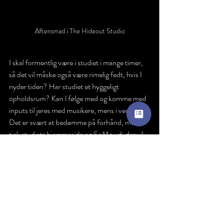
Aftensmad i The Hideout Studio
I skal formentlig være i studiet i mange timer, 
så det vil måske også være rimelig fedt, hvis I 
nyder tiden? Har studiet et hyggeligt 
opholdsrum? Kan I følge med og komme med 
inputs til jeres med musikere, mens i venter? 
Det er svært at bedømme på forhånd, men 
tjek studiets hjemmeside og SoMe ud, der vil 
helt sikkert kunne skabes et indtryk af studiets 
atmosfærer, ud fra disse. 
Gå efter din mavefornemmelse! 