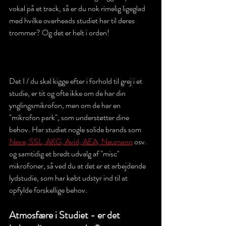
vokal på et track, så er du nok rimelig ligeglad 
med hvilke overheads studiet har til deres 
trommer? Og det er helt i orden! 
Det I / du skal kigge efter i forhold til grej i et 
studie, er tit og ofte ikke om de har din 
ynglingsmikrofon, men om de har en 
"mikrofon park", som understøtter dine 
behov. Har studiet nogle solide brands som 
Neve, SSL, AKG, Avid, AEA, Neumann
 osv. 
og samtidig et bredt udvalg af "misc" 
mikrofoner, så ved du at det er et arbejdende 
lydstudie, som har købt udstyr ind til at 
opfylde forskellige behov. 
Atmosfære i Studiet - er det 