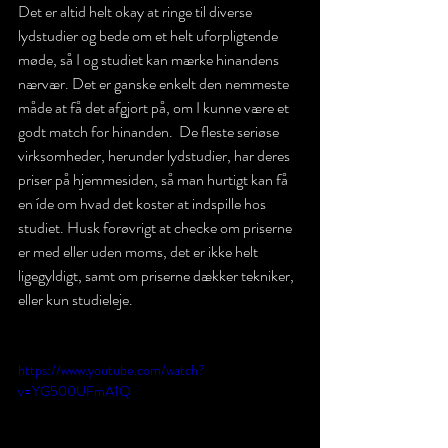
Det er altid helt okay at ringe til diverse 
lydstudier og bede om et helt uforpligtende 
møde, så I og studiet kan mærke hinandens 
nærvær. Det er ganske enkelt den nemmeste 
måde at få det afgjort på, om I kunne være et 
godt match for hinanden.  De fleste seriøse 
virksomheder, herunder lydstudier, har deres 
priser på hjemmesiden, så man hurtigt kan få 
en íde om hvad det koster at indspille hos 
studiet. Husk forøvrigt at checke om priserne 
er med eller uden moms, det er ikke helt 
ligegyldigt, samt om priserne dækker tekniker, 
eller kun studieleje. 
https://www.youtube.com/watch?
v=YG500UFmA1Q