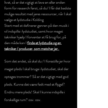
livet, så er det vigtigt at lave en eller anden 
form for research først, så du/ I får det bedste 
mulige resultat med jeres ressourcer, når I skal 
vælge et lydstudie i Kolding
Start med at definerer genren på den musik i 
vil indspille i lydstudiet, samt hvor meget 
tekniker hjælp I forventer at få brug for, på 
den måde kan I 
finde et lydstudie og en 
tekniker / producer, som matcher jer. 
Som det andet, så skal du / I forestille jer hvor 
meget plads I skal bruge i lydstudiet, skal der 
optages trommer? Så er det vigtigt med god 
plads. Kunne det være fedt med et flygel? 
Endnu mere plads! Skal I kunne indspille i 
forskellige rum? osv. osv. 