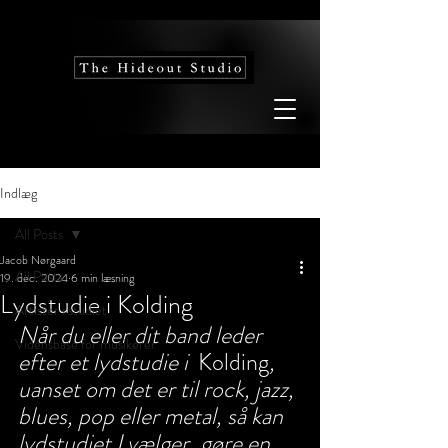
Indlæg
All Posts
Jacob Nørgaard
All Posts
19. dec. 2024
6 min læsning
Lydstudie i Kolding
Artister i studiet
Når du eller dit band leder 
Vidensbase for musikerer
efter et lydstudie i  
Kolding
, 
uanset om det er til rock, jazz, 
blues, pop eller metal, så kan 
lydstudiet I vælger, gøre en 