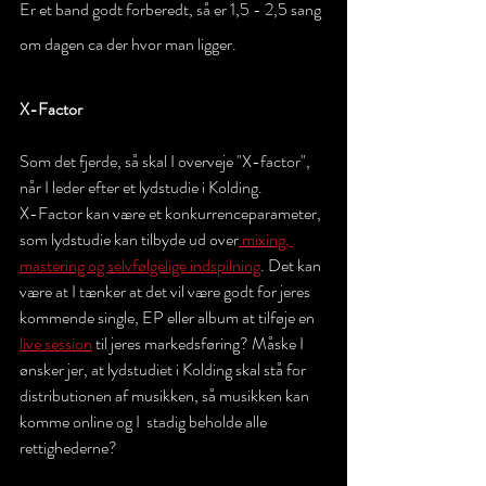
Er et band godt forberedt, så er 1,5 - 2,5 sang 
om dagen ca der hvor man ligger. 
X-Factor 
Som det fjerde, så skal I overveje "X-factor", 
når I leder efter et lydstudie i Kolding.
X-Factor kan være et konkurrenceparameter, 
som lydstudie kan tilbyde ud over
 mixing, 
mastering og selvfølgelige indspilning
. Det kan 
være at I tænker at det vil være godt for jeres 
kommende single, EP eller album at tilføje en 
live session
 til jeres markedsføring? Måske I 
ønsker jer, at lydstudiet i Kolding skal stå for 
distributionen af musikken, så musikken kan 
komme online og I  stadig beholde alle 
rettighederne?