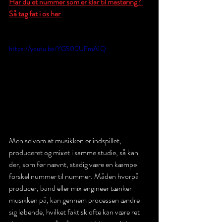
Har du et nummer som er klar til mastering? 
Så tag fat i os her 
https://youtu.be/YG500UFmA1Q
Men selvom at musikken er indspillet, 
produceret og mixet i samme studie, så kan 
der, som før nævnt, stadig være en kæmpe 
forskel nummer til nummer. Måden hvorpå 
producer, band eller mix engineer tænker 
musikken på, kan gennem processen ændre 
sig løbende, hvilket faktisk ofte kan være ret 