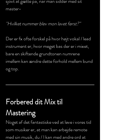
sjovt at gætte på, når man sidder med sit 
master-
"Hvilket nummer blev mon lavet først?"
Der er fx ofte forskel på hvor højt vokal / lead 
instrument er, hvor meget bas der er i mixet, 
bare en skiftende grundtonen numrene 
imellem kan ændre dette forhold mellem bund 
og top.
Forbered dit Mix til 
Mastering 
Noget af det fantastiske ved at leve i vores tid 
som musiker er, at man kan arbejde remote 
med sin musik, du / I kan med andre ord at 