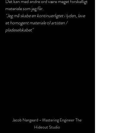
Det kan med andre ord være meget forskelligt 
materiale som jeg får.
"Jeg må skabe en kontinuerligtet i lyden, lave 
et homogent materiale til artisten / 
pladeselskabet"
Jacob Nørgaard - Mastering Engineer The 
Hideout Studio 