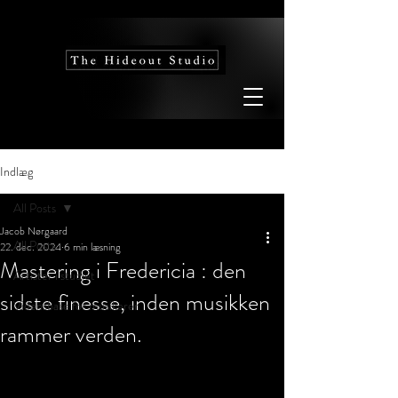
Indlæg
All Posts
Jacob Nørgaard
All Posts
22. dec. 2024
6 min læsning
Mastering i Fredericia : den
Artister i studiet
sidste finesse, inden musikken
Vidensbase for musikerer
rammer verden.