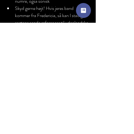
numre, også sonisk
Skyd gerne højt! Hvis jeres band 
kommer fra Fredericia, så kan I stadig 
sagtens sende referencer til udenlandske 
artister, i mastering er det musikken der 
er i fokus.
Numrene skal have samme 
instrumentering, eller så tæt på som 
muligt. 
Send gerne feedback
Musikken er ikke færdig, før kunden er tilfreds.
Når du som artist modtager dit første master, 
så lyt til musikken og tag noter, som du kan 
sende retur til mastering engineer, dette kaldes 