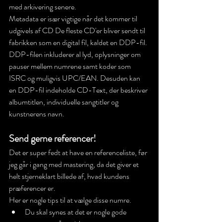
med arkivering senere.  
Metadata er især vigtige når det kommer til 
udgivels af CD 
De fleste CD'er bliver sendt til 
fabrikken som en digital fil, kaldet en DDP-fil. 
DDP-filen inkluderer al lyd, oplysninger om 
pauser mellem numrene samt koder som 
ISRC og muligvis UPC/EAN. Desuden kan 
en DDP-fil indeholde CD-Text, der beskriver 
albumtitlen, individuelle sangtitler og 
kunstnerens navn.
Send gerne referencer!
Det er super fedt at have en referenceliste, før 
jeg går i gang med mastering, da det giver et 
helt stjerneklart billede af, hvad kundens 
præferencer er.
Her er nogle tips til at vælge disse numre.
Du skal synes at det er nogle gode 